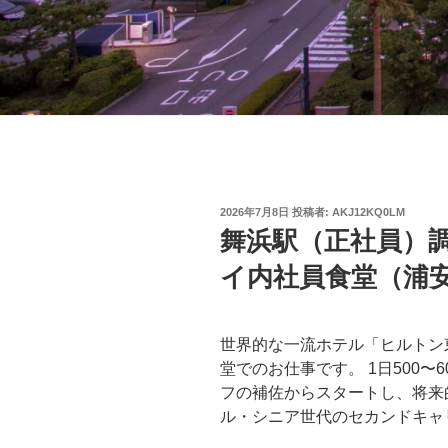
投
2026年7月8日
投稿者:
AKJ12KQ0LM
稿
舞浜駅（正社員）
日:
イ内社員食堂（浦
世界的な一流ホテル「ヒルトン
堂でのお仕事です。 1日500
フの補佐からスタートし、将来
ル・シニア世代のセカンドキャ