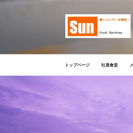
コ
ン
テ
ン
ツ
へ
ス
キ
ッ
トップページ
社員食堂
プ