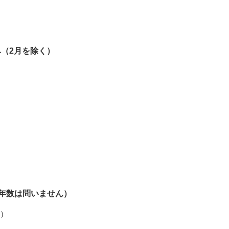
み（2月を除く）
年数は問いません）
め）