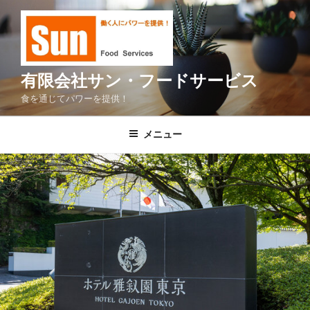
コ
ン
テ
ン
ツ
有限会社サン・フードサービス
へ
食を通じてパワーを提供！
ス
キ
メニュー
ッ
プ