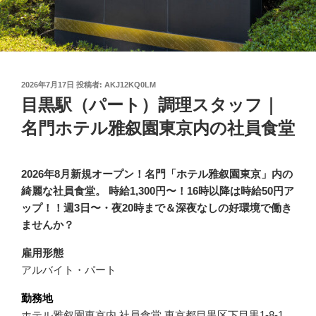
投
2026年7月17日
投稿者:
AKJ12KQ0LM
稿
目黒駅（パート）調理スタッフ｜
日:
名門ホテル雅叙園東京内の社員食堂
2026年8月新規オープン！名門「ホテル雅叙園東京」内の
綺麗な社員食堂。
時給1,300円〜！16時以降は時給50円ア
ップ！！週3日〜・夜20時まで＆深夜なしの好環境で働き
ませんか？
雇用形態
アルバイト・パート
勤務地
ホテル雅叙園東京内 社員食堂 東京都目黒区下目黒1-8-1