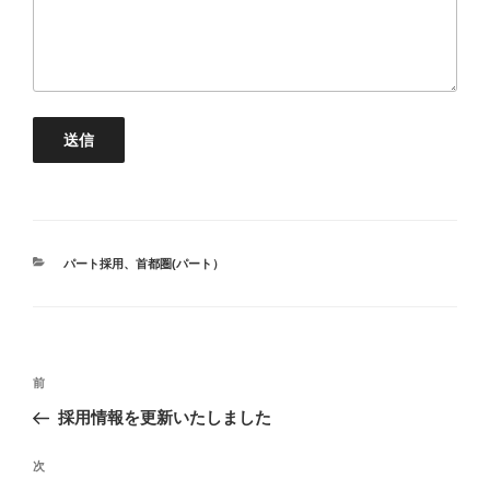
カ
パート採用
、
首都圏(パート）
テ
ゴ
リ
ー
投
前
前
稿
の
採用情報を更新いたしました
ナ
投
ビ
稿
次
次