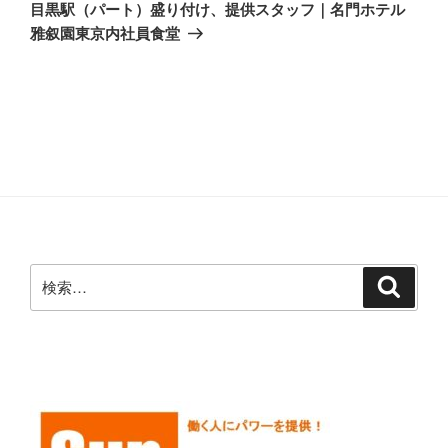
ゲ
の
目黒駅（パート）盛り付け、提供スタッフ｜名門ホテル
投
ー
雅叙園東京内社員食堂
稿
シ
ョ
ン
検
検
索
索: